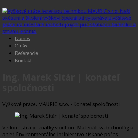
Výškové
práce
-
Domov
Mauric,
O nás
s.r.o.,
Referencie
Kontakt
pôsobíme
v
Ing. Marek Sitár | konateľ
regiónoch
spoločnosti
MT,
Výškové práce, MAURIC s.r.o. - Konateľ spoločnosti
ZA,
DK,
Žilina,
Vedomosti a poznatky v odbore Materiálová technológia
a tiež Environmentálne inžinierstvo získané počas