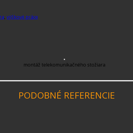
ra
,
výškové práce
montáž telekomunikačného stožiara
PODOBNÉ REFERENCIE