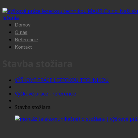
Výškové
práce
Domov
-
O nás
Referencie
Mauric,
Kontakt
s.r.o.,
Stavba stožiara
pôsobíme
v
VÝŠKOVÉ PRÁCE LEZECKOU TECHNIKOU
regiónoch
Výškové práce - referencie
MT,
ZA,
Stavba stožiara
DK,
Žilina,