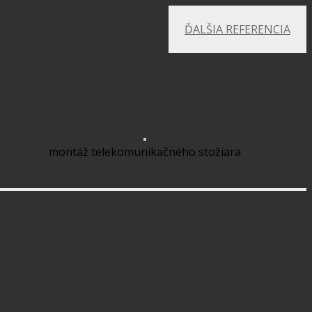
ĎALŠIA REFERENCIA
montáž telekomunikačného stožiara