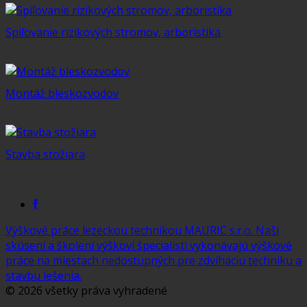
Spiľovanie rizikových stromov, arboristika
Montáž bleskozvodov
Stavba stožiara
Výškové práce lezeckou technikou MAURIC s.r.o. Naši
skúsení a školení výškoví špecialisti vykonávajú výškové
práce na miestach nedostupných pre zdvíhaciu techniku a
stavbu lešenia.
© 2026
všetky práva vyhradené