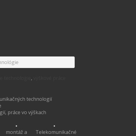
hnológie
e technologie
,
výškové práce
unikačných technologií
e
gií, práce vo výškach
montáž a
Telekomunikačné