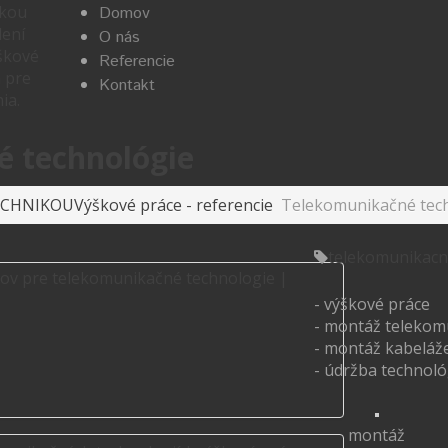
Domov
O nás
Referencie
Kontakt
 technológie
ECHNIKOU
Výškové práce - referencie
Telekomunikačné tec
telekomunikacn
- výškové práce
- montáž telekom
- montáž kabeláž
- údržba technoló
montáž