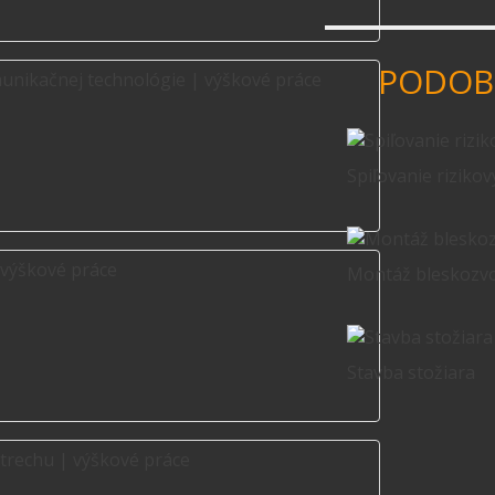
PODOB
Spiľovanie riziko
Montáž bleskozv
Stavba stožiara