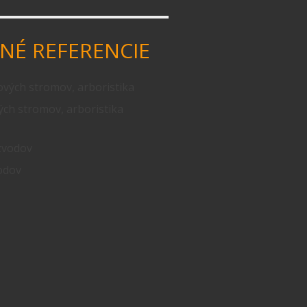
NÉ REFERENCIE
vých stromov, arboristika
odov