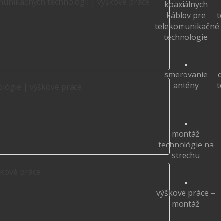
koaxiálnych
káblov pre
t
telekomunikačné
technologie
smerovanie
antény
t
montáž
technológie na
strechu
výškové práce –
montáž