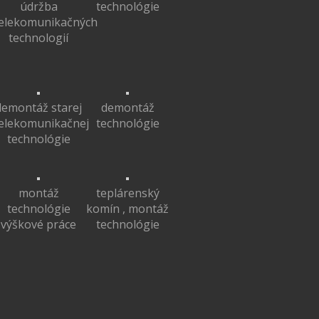
údržba
technológie
elekomunikačných
technologií
demontáž starej
demontáž
elekomunikačnej
technológie
technológie
montáž
teplárenský
technológie
komín , montáž
výškové práce
technológie