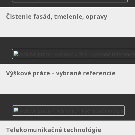
a
okolie,
Čistenie fasád, tmelenie, opravy
celé
Slovensko
Naši
skúsení
výškoví
špecialisti
Bám
Výškové práce – vybrané referencie
radi
poradia
a
pomôžu
realizovať
aj
náročné
práce
Telekomunikačné technológie
vo