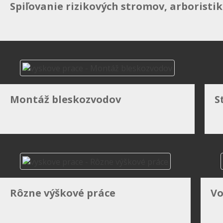
Spiľovanie rizikových stromov, arboristi
a
na
celom
Slovensku.
Máme
tím
Montáž bleskozvodov
S
skúsených
a
školených
výškových
špecialistov,
Rôzne výškové práce
Vo
ktorý
vykonáva